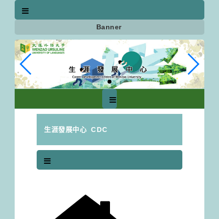
跳
到
主
Banner
要
內
容
區
塊
生涯發展中心
CDC