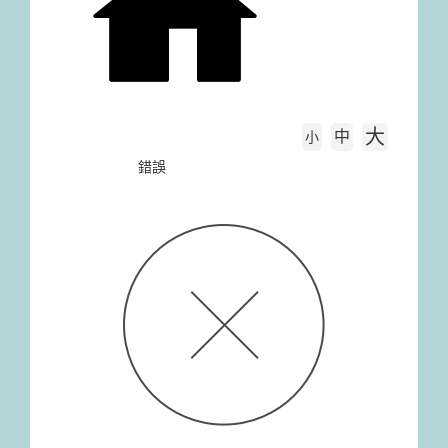
大
中
字級大小
小
首頁
錯誤