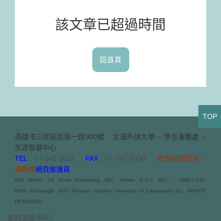
該文章已超過時間
回首頁
TOP
高雄市三民區民族一路900號
文藻外語大學 -- 學生事務處 --
生涯發展中心
TEL
：07-342-6031
FAX
：07-342-8930
如有相關意見，
請聯絡
網頁維護員
900 Mintsu 1st Road Kaohsiung 807, Taiwan R.O.C FAX：+886-7-342-
8930 ©Copyright 2017 Wenzao Ursuline University of Languages ALL RIGHTS
RESERVED
當頁瀏覽:6542