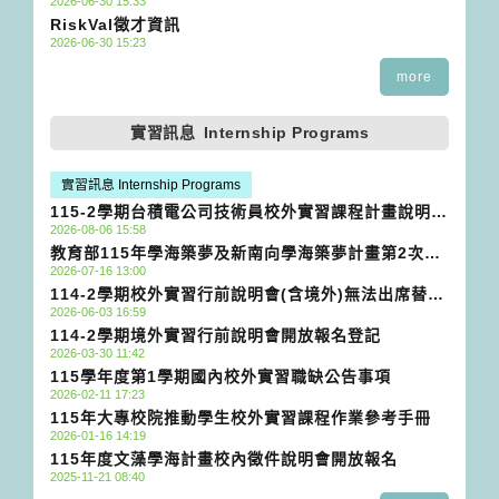
2026-06-30 15:33
RiskVal徵才資訊
2026-06-30 15:23
more
實習訊息
Internship Programs
實習訊息 Internship Programs
115-2學期台積電公司技術員校外實習課程計畫說明會
2026-08-06 15:58
(116年2月至6月)
教育部115年學海築夢及新南向學海築夢計畫第2次甄
2026-07-16 13:00
選作業時程公告
114-2學期校外實習行前說明會(含境外)無法出席替代
2026-06-03 16:59
方案(生涯發展中心)
114-2學期境外實習行前說明會開放報名登記
2026-03-30 11:42
115學年度第1學期國內校外實習職缺公告事項
2026-02-11 17:23
115年大專校院推動學生校外實習課程作業參考手冊
2026-01-16 14:19
115年度文藻學海計畫校內徵件說明會開放報名
2025-11-21 08:40