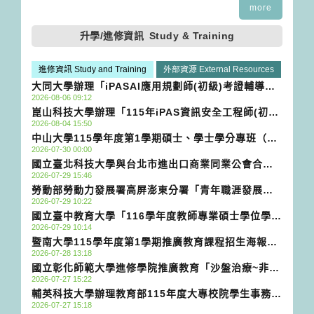
more
升學/進修資訊
Study & Training
進修資訊 Study and Training
外部資源 External Resources
大同大學辦理「iPASAI應用規劃師(初級)考證輔導
2026-08-06 09:12
班」活動資訊
崑山科技大學辦理「115年iPAS資訊安全工程師(初
2026-08-04 15:50
階)證照班(第2期)」推廣教育課程
中山大學115學年度第1學期碩士、學士學分專班（隨
2026-07-30 00:00
班附讀）將於115年8月10日截止收件公告資訊
國立臺北科技大學與台北市進出口商業同業公會合作
2026-07-29 15:46
辦理115年「數據分析師人才培育計畫」課程資訊
勞動部勞動力發展署高屏澎東分署「青年職涯發展中
2026-07-29 10:22
心」（YouthSalon，以下簡稱YS）115年8月活動
國立臺中教育大學「116學年度教師專業碩士學位學程
DM
2026-07-29 10:14
跨域創客教學班」招生說明會
暨南大學115學年度第1學期推廣教育課程招生海報資
2026-07-28 13:18
訊
國立彰化師範大學進修學院推廣教育「沙盤治療~非語
2026-07-27 15:22
言媒材於心理諮商與親子工作之應用」非學分班招生
輔英科技大學辦理教育部115年度大專校院學生事務工
簡章
2026-07-27 15:18
作計畫「社會情緒學習（SEL）與職涯角色融入」知