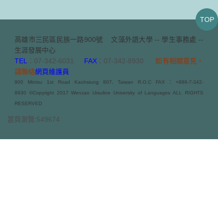
TOP
高雄市三民區民族一路900號
文藻外語大學 -- 學生事務處 --
生涯發展中心
TEL
：07-342-6031
FAX
：07-342-8930
如有相關意見，
請聯絡
網頁維護員
900 Mintsu 1st Road Kaohsiung 807, Taiwan R.O.C FAX：+886-7-342-
8930 ©Copyright 2017 Wenzao Ursuline University of Languages ALL RIGHTS
RESERVED
當頁瀏覽:549674