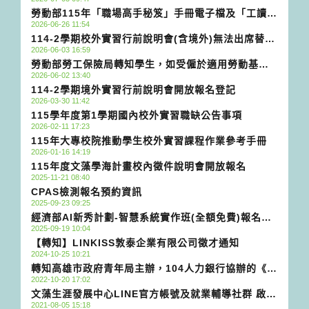
簡章」，請協助宣傳並鼓勵所屬教師於115年9月10日
勞動部115年「職場高手秘笈」手冊電子檔及「工讀生
前於線上申請
2026-06-26 11:54
勞動權益與義務」等e化資料
114-2學期校外實習行前說明會(含境外)無法出席替代
2026-06-03 16:59
方案(生涯發展中心)
勞動部勞工保險局轉知學生，如受僱於適用勞動基準
2026-06-02 13:40
法之事業單位，除應留意雇主是否依法提繳勞工退休
114-2學期境外實習行前說明會開放報名登記
金外，亦可主動向雇主表明參加個人自願提繳退休
2026-03-30 11:42
金，以增加勞工退休金個人專戶累積金額。
115學年度第1學期國內校外實習職缺公告事項
2026-02-11 17:23
115年大專校院推動學生校外實習課程作業參考手冊
2026-01-16 14:19
115年度文藻學海計畫校內徵件說明會開放報名
2025-11-21 08:40
CPAS檢測報名預約資訊
2025-09-23 09:25
經濟部AI新秀計劃-智慧系統實作班(全額免費)報名期
2025-09-19 10:04
限至9/24
【轉知】LINKISS敦泰企業有限公司徵才通知
2024-10-25 10:21
轉知高雄市政府青年局主辦，104人力銀行協辦的《青
2022-10-20 17:02
創事業媒合人才專區計畫》
文藻生涯發展中心LINE官方帳號及就業輔導社群 啟用
2021-08-05 15:18