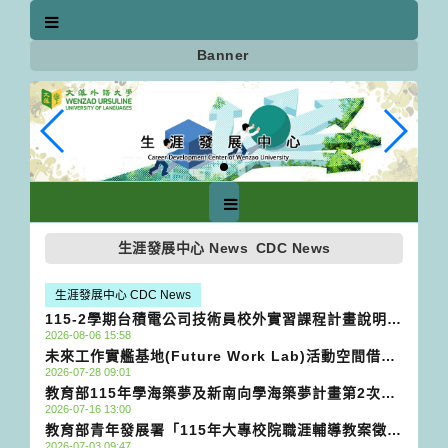
跳
到
主
Banner
要
內
容
區
塊
生涯發展中心 News
CDC News
生涯發展中心 CDC News
115-2學期台積電公司技術員校外實習課程計畫說明會
2026-08-06 15:58
(116年2月至6月)
未來工作實艦基地(Future Work Lab)活動空間借用
2026-07-28 09:01
申請資訊
教育部115年學海築夢及新南向學海築夢計畫第2次甄
2026-07-16 13:00
選作業時程公告
教育部青年發展署「115年大專校院職涯輔導教案徵選
2026-07-03 09:47