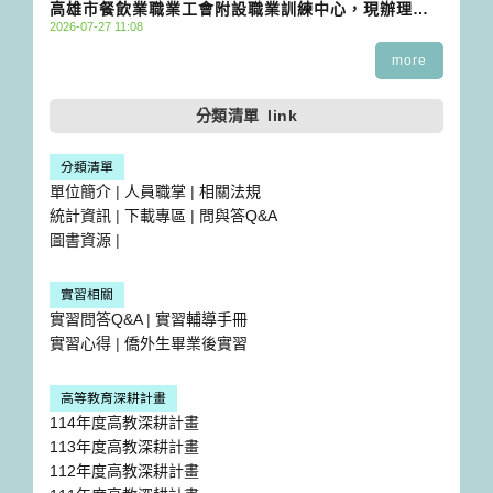
高雄市餐飲業職業工會附設職業訓練中心，現辦理勞
能研習議程
2026-07-27 11:08
動部勞動力發展署高屏澎東分署「青年專班職前訓練
－西餐與烘焙複合式培訓班」
more
分類清單
link
分類清單
單位簡介
|
人員職掌
|
相關法規
統計資訊
|
下載專區
|
問與答Q&A
圖書資源
|
實習相關
實習問答Q&A
|
實習輔導手冊
實習心得
|
僑外生畢業後實習
高等教育深耕計畫
114年度高教深耕計畫
113年度高教深耕計畫
112年度高教深耕計畫