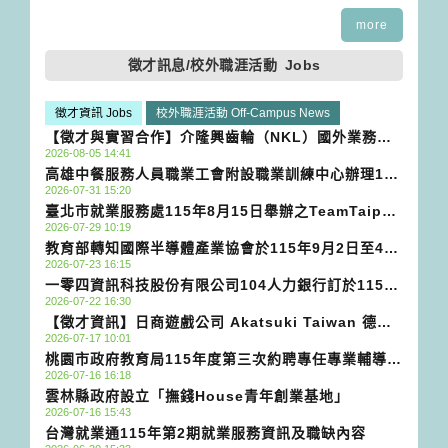
囉
more
徵才訊息/校外職涯活動
Jobs
徵才資訊 Jobs
校外職涯活動 Off-Campus News
【徵才與實習合作】介隆興齒輪（NKL）國外業務人
2026-08-05 14:41
才招募
高雄中餐服務人員職業工會附設職業訓練中心辦理115
2026-07-31 15:20
年度青年職業訓練專班計畫
臺北市就業服務處115年8月15日舉辦之TeamTaipei
2026-07-29 10:19
挺就業「青年✦科技✦未來」AI產業鏈就業博覽會
教育部轉知國際半導體產業協會於115年9月2日至4日
2026-07-23 16:15
SEMICON Taiwan國際半導體展期間規劃「人才培育
一零四資訊科技股份有限公司104人力銀行訂於115年
主題活動」案
2026-07-22 16:30
8月15日舉辦【求職力UP】活動，提供免費一對一履
【徵才資訊】日商遊戲公司 Akatsuki Taiwan 德文
歷健診、面試講座等求職實戰資源
2026-07-17 10:01
遊戲在地化翻譯專員
桃園市政府教育局115年度第三次約聘專任專業輔導人
2026-07-16 16:18
員甄選
雲林縣政府設立「撫錢House青年創業基地」
2026-07-16 15:43
台灣就業通115年第2期就業服務資訊及職缺內容