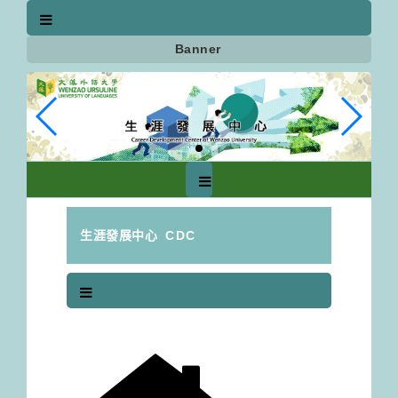
跳
到
主
Banner
要
內
容
區
塊
生涯發展中心
CDC