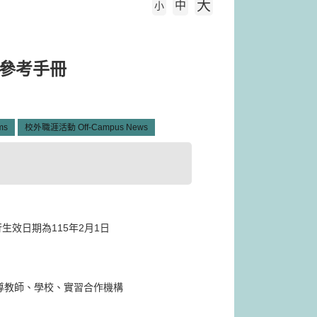
大
中
字級大小
小
業參考手冊
ms
校外職涯活動 Off-Campus News
效日期為115年2月1日
、輔導教師、學校、實習合作機構