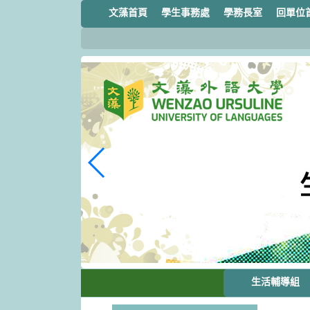
跳
文藻首頁
學生事務處
學務長室
回單位
到
主
要
內
容
區
塊
生活輔導組