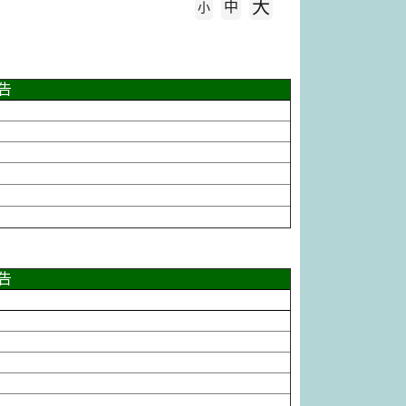
大
中
字級大小
小
告
告