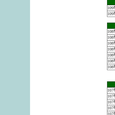
10
10
10
10
10
10
10
10
10
10
10
10
10
10