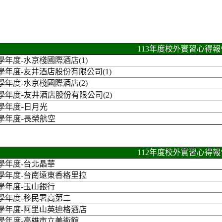
首頁
實習心得 Interns Report
113年度校外實習心得報
3學年度
-
水京棧國際酒店(1)
3學年度
-
友井酒店股份有限公司(1)
3學年度
-
水京棧國際酒店(2)
-
3學年度
友井酒店股份有限公司(2)
-
3學年度
日月光
-
3學年度
長榮航空
112年度校外實習心得報
2學年度
-
台北晶華
2學年度
-
台南遠東香格里拉
2學年度
-
玉山銀行
2學年度
-
移民署高第二
2學年度
-
阿里山英迪格酒店
2學年度
-
高雄市立美術館