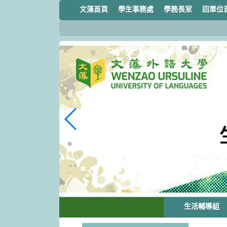
跳
文藻首頁
學生事務處
學務長室
回單位
到
主
要
內
容
區
塊
生活輔導組