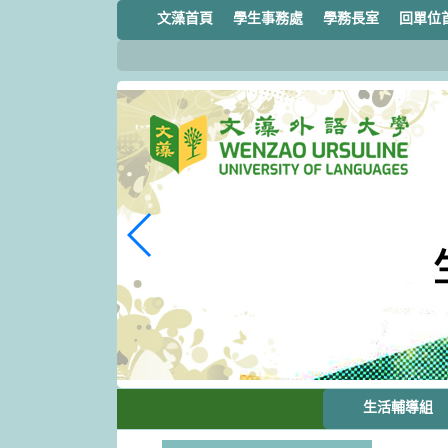
跳
文藻首頁
學生事務處
學務長室
回單位
到
主
要
內
容
區
塊
生活輔導組