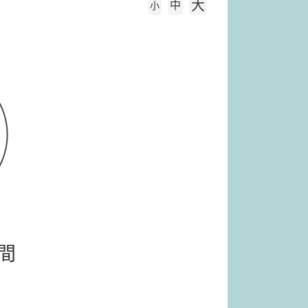
大
中
字級大小
小
間