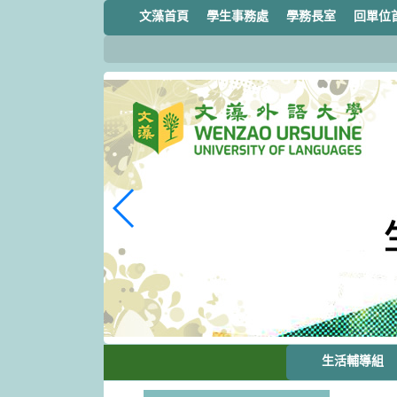
跳
文藻首頁
學生事務處
學務長室
回單位
到
主
要
內
容
區
塊
生活輔導組