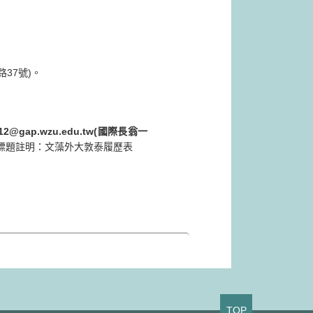
路37號)。
012@gap.wzu.edu.tw(國際長翁一
標題註明：文藻外大敦泰履歷表
TOP