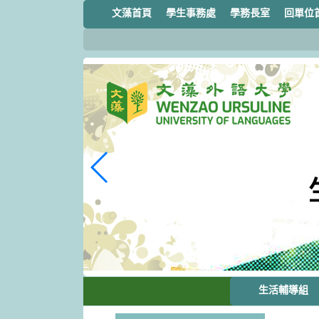
跳
文藻首頁
學生事務處
學務長室
回單位
到
主
要
內
容
區
塊
生活輔導組