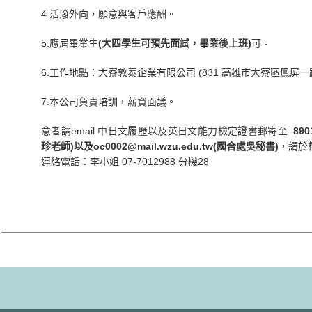
4.活潑外向，願意與客戶應酬。
5.應屆畢業生
(大四學生可預先面試，畢業後上班)
可。
6.工作地點：大寮敦泰企業有限公司 (831 高雄市大寮區鳳屏一
7.本公司負責培訓，薪資面議。
意者請email 中日文履歷以及英日文能力檢定證書郵寄至:
89
珍老師)以及oc0002@mail.wzu.edu.tw(國合處吳秘書)
，請於
連絡電話：李小姐 07-7012988 分機28