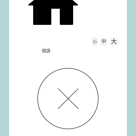
大
中
字級大小
小
首頁
錯誤