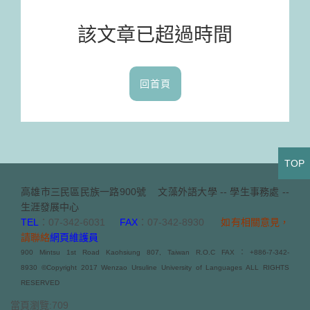
該文章已超過時間
回首頁
TOP
高雄市三民區民族一路900號
文藻外語大學 -- 學生事務處 --
生涯發展中心
TEL
：07-342-6031
FAX
：07-342-8930
如有相關意見，
請聯絡
網頁維護員
900 Mintsu 1st Road Kaohsiung 807, Taiwan R.O.C FAX：+886-7-342-
8930 ©Copyright 2017 Wenzao Ursuline University of Languages ALL RIGHTS
RESERVED
當頁瀏覽:709