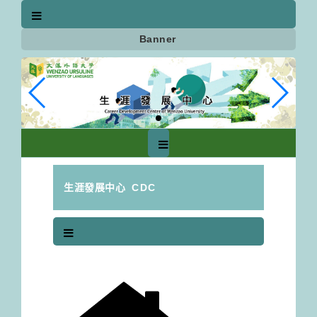
跳
到
主
Banner
要
內
容
區
塊
生涯發展中心
CDC