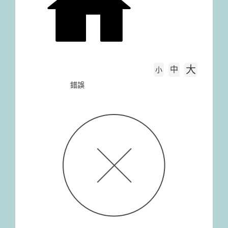
大
中
字級大小
小
首頁
錯誤