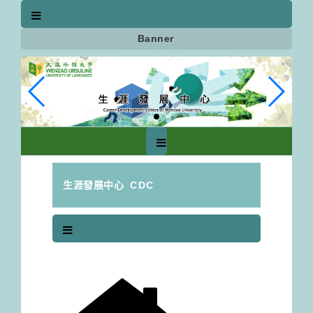
跳
到
主
Banner
要
內
容
區
塊
生涯發展中心
CDC