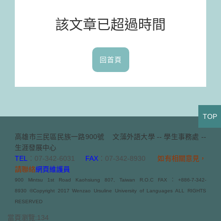
該文章已超過時間
回首頁
TOP
高雄市三民區民族一路900號
文藻外語大學 -- 學生事務處 --
生涯發展中心
TEL
：07-342-6031
FAX
：07-342-8930
如有相關意見，
請聯絡
網頁維護員
900 Mintsu 1st Road Kaohsiung 807, Taiwan R.O.C FAX：+886-7-342-
8930 ©Copyright 2017 Wenzao Ursuline University of Languages ALL RIGHTS
RESERVED
當頁瀏覽:134