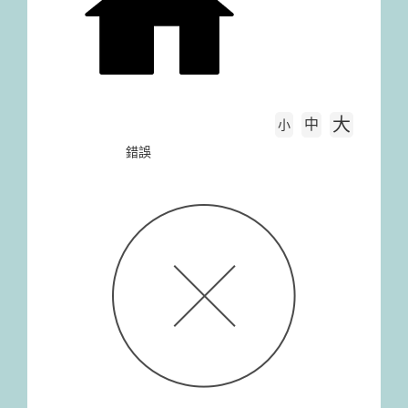
大
中
字級大小
小
首頁
錯誤