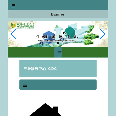
跳
到
主
Banner
要
內
容
區
塊
生涯發展中心
CDC