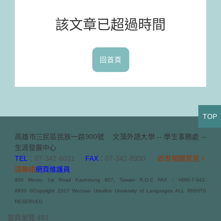
該文章已超過時間
回首頁
TOP
高雄市三民區民族一路900號
文藻外語大學 -- 學生事務處 --
生涯發展中心
TEL
：07-342-6031
FAX
：07-342-8930
如有相關意見，
請聯絡
網頁維護員
900 Mintsu 1st Road Kaohsiung 807, Taiwan R.O.C FAX：+886-7-342-
8930 ©Copyright 2017 Wenzao Ursuline University of Languages ALL RIGHTS
RESERVED
當頁瀏覽:481