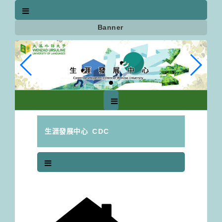
跳
到
主
Banner
要
內
容
區
塊
生涯發展中心
CDC