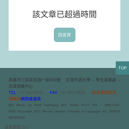
該文章已超過時間
回首頁
TOP
高雄市三民區民族一路900號
文藻外語大學 -- 學生事務處 --
生涯發展中心
TEL
：07-342-6031
FAX
：07-342-8930
如有相關意見，
請聯絡
網頁維護員
900 Mintsu 1st Road Kaohsiung 807, Taiwan R.O.C FAX：+886-7-342-
8930 ©Copyright 2017 Wenzao Ursuline University of Languages ALL RIGHTS
RESERVED
當頁瀏覽:121