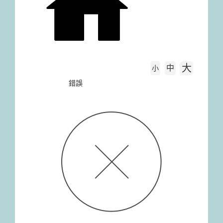
大
中
字級大小
小
首頁
錯誤