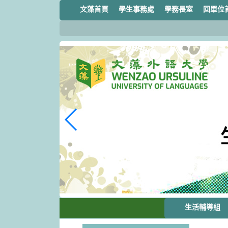
跳
文藻首頁
學生事務處
學務長室
回單位
到
主
要
內
容
區
塊
生活輔導組