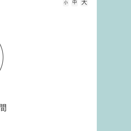
大
中
字級大小
小
間