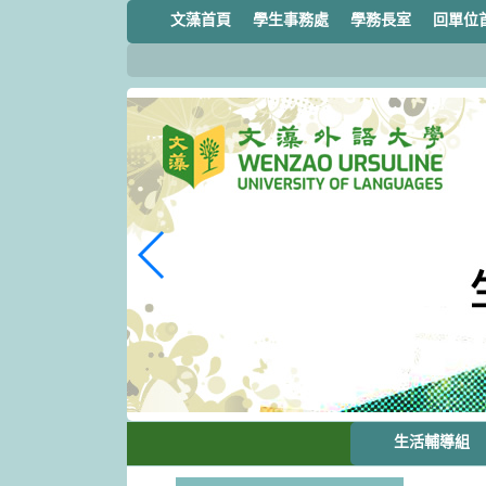
跳
文藻首頁
學生事務處
學務長室
回單位
到
主
要
內
容
區
塊
生活輔導組