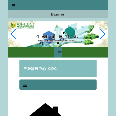
跳
到
主
Banner
要
內
容
區
塊
生涯發展中心
CDC