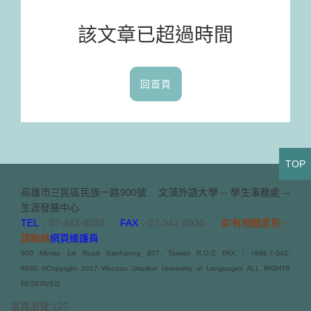
該文章已超過時間
回首頁
TOP
高雄市三民區民族一路900號
文藻外語大學 -- 學生事務處 --
生涯發展中心
TEL
：07-342-6031
FAX
：07-342-8930
如有相關意見，
請聯絡
網頁維護員
900 Mintsu 1st Road Kaohsiung 807, Taiwan R.O.C FAX：+886-7-342-
8930 ©Copyright 2017 Wenzao Ursuline University of Languages ALL RIGHTS
RESERVED
當頁瀏覽:127