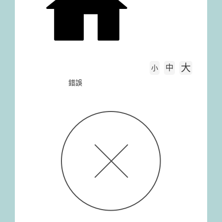
大
中
字級大小
小
首頁
錯誤