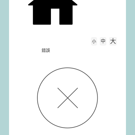
大
中
字級大小
小
首頁
錯誤