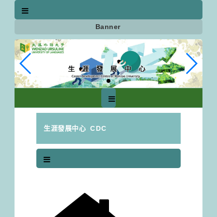
跳
到
主
Banner
要
內
容
區
塊
生涯發展中心
CDC