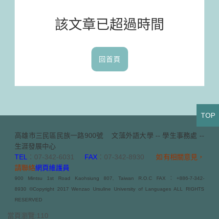
該文章已超過時間
回首頁
TOP
高雄市三民區民族一路900號
文藻外語大學 -- 學生事務處 --
生涯發展中心
TEL
：07-342-6031
FAX
：07-342-8930
如有相關意見，
請聯絡
網頁維護員
900 Mintsu 1st Road Kaohsiung 807, Taiwan R.O.C FAX：+886-7-342-
8930 ©Copyright 2017 Wenzao Ursuline University of Languages ALL RIGHTS
RESERVED
當頁瀏覽:110