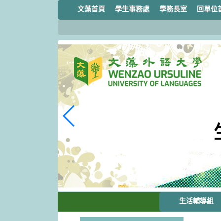
跳
文藻首頁
學生事務處
學務長室
回單位
到
主
要
內
容
區
塊
生活輔導組