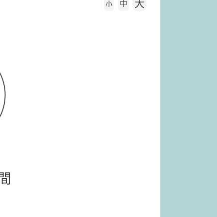
大
中
字級大小
小
間