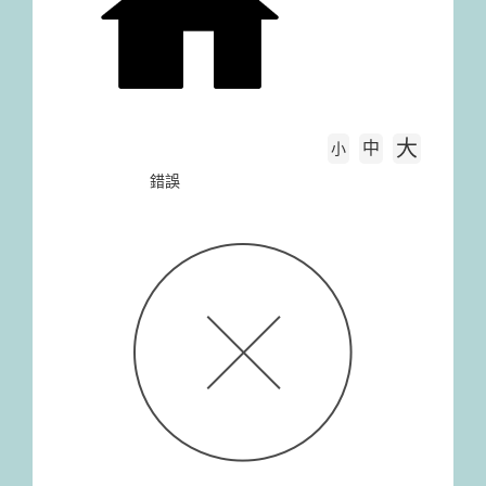
大
中
字級大小
小
首頁
錯誤