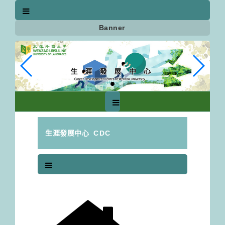
跳
到
主
Banner
要
內
容
區
塊
生涯發展中心
CDC