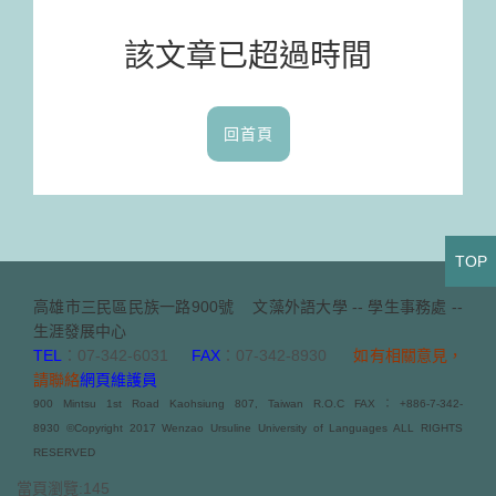
該文章已超過時間
回首頁
TOP
高雄市三民區民族一路900號
文藻外語大學 -- 學生事務處 --
生涯發展中心
TEL
：07-342-6031
FAX
：07-342-8930
如有相關意見，
請聯絡
網頁維護員
900 Mintsu 1st Road Kaohsiung 807, Taiwan R.O.C FAX：+886-7-342-
8930 ©Copyright 2017 Wenzao Ursuline University of Languages ALL RIGHTS
RESERVED
當頁瀏覽:145