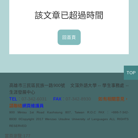
該文章已超過時間
回首頁
TOP
高雄市三民區民族一路900號
文藻外語大學 -- 學生事務處 --
生涯發展中心
TEL
：07-342-6031
FAX
：07-342-8930
如有相關意見，
請聯絡
網頁維護員
900 Mintsu 1st Road Kaohsiung 807, Taiwan R.O.C FAX：+886-7-342-
8930 ©Copyright 2017 Wenzao Ursuline University of Languages ALL RIGHTS
RESERVED
當頁瀏覽:177