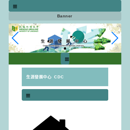
跳
到
主
Banner
要
內
容
區
塊
生涯發展中心
CDC