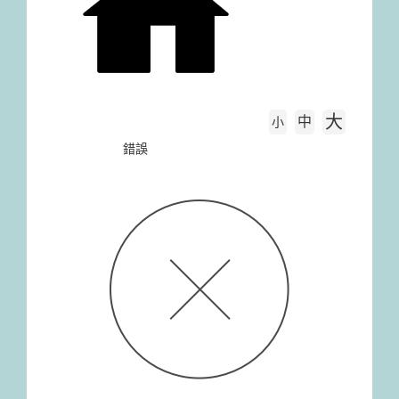
大
中
字級大小
小
首頁
錯誤