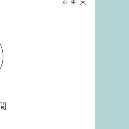
大
中
字級大小
小
間