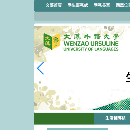
跳
文藻首頁
學生事務處
學務長室
回單位
到
主
要
內
容
區
塊
生活輔導組