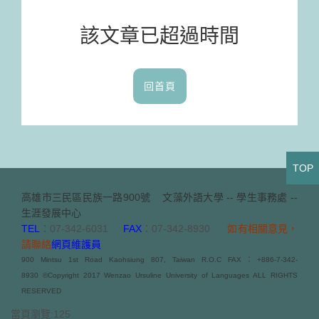
該文章已超過時間
回首頁
TOP
高雄市三民區民族一路900號
文藻外語大學 -- 學生事務處 --
生涯發展中心
TEL
：07-342-6031
FAX
：07-342-8930
如有相關意見，
請聯絡
網頁維護員
900 Mintsu 1st Road Kaohsiung 807, Taiwan R.O.C FAX：+886-7-342-
8930 ©Copyright 2017 Wenzao Ursuline University of Languages ALL RIGHTS
RESERVED
當頁瀏覽:125