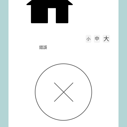
大
中
字級大小
小
首頁
錯誤