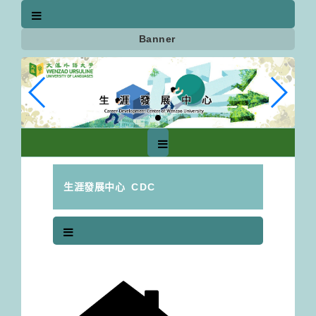
跳
到
主
Banner
要
內
容
區
塊
生涯發展中心
CDC