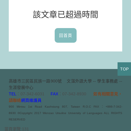
該文章已超過時間
回首頁
TOP
高雄市三民區民族一路900號
文藻外語大學 -- 學生事務處 --
生涯發展中心
TEL
：07-342-6031
FAX
：07-342-8930
如有相關意見，
請聯絡
網頁維護員
900 Mintsu 1st Road Kaohsiung 807, Taiwan R.O.C FAX：+886-7-342-
8930 ©Copyright 2017 Wenzao Ursuline University of Languages ALL RIGHTS
RESERVED
當頁瀏覽:131