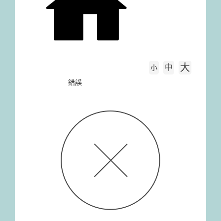
大
中
字級大小
小
首頁
錯誤