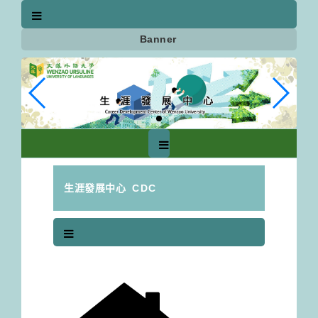
跳
到
主
Banner
要
內
容
區
塊
生涯發展中心
CDC