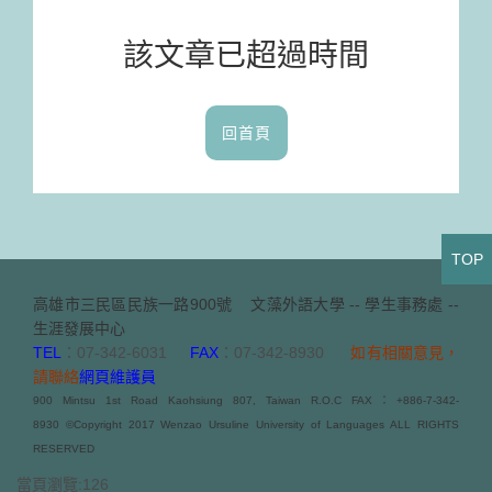
該文章已超過時間
回首頁
TOP
高雄市三民區民族一路900號
文藻外語大學 -- 學生事務處 --
生涯發展中心
TEL
：07-342-6031
FAX
：07-342-8930
如有相關意見，
請聯絡
網頁維護員
900 Mintsu 1st Road Kaohsiung 807, Taiwan R.O.C FAX：+886-7-342-
8930 ©Copyright 2017 Wenzao Ursuline University of Languages ALL RIGHTS
RESERVED
當頁瀏覽:126