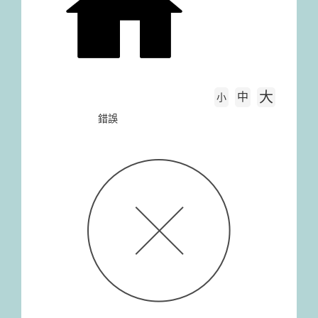
大
中
字級大小
小
首頁
錯誤