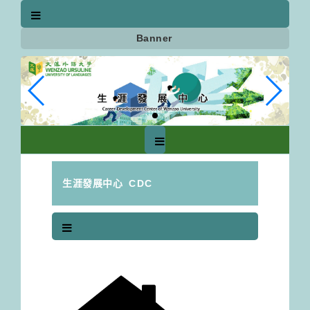
跳
到
主
Banner
要
內
容
區
塊
生涯發展中心
CDC