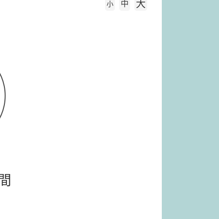
大
中
字級大小
小
間