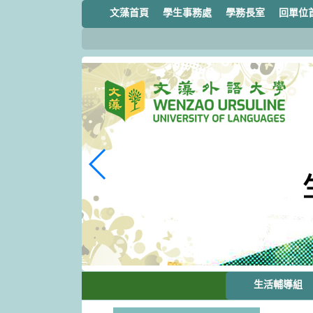
跳
文藻首頁
學生事務處
學務長室
回單位
到
主
要
內
容
區
塊
生活輔導組