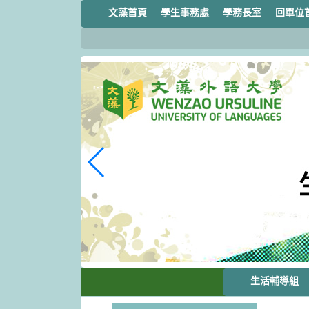
跳
文藻首頁
學生事務處
學務長室
回單位
到
主
要
內
容
區
塊
生活輔導組